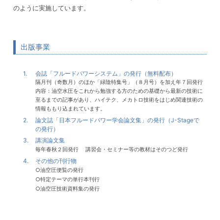
のように実施しています。
出版事業
1.
会誌「フルードパワーシステム」の発行（無料配布）
隔月刊（奇数月）のほか「緑陰特集号」（８月号）を加え年７回発行
内容：油空水圧をこれから勉強する方のための基礎から最新の技術に
至るまでの記事があり、ハイテク、メカトロ技術をはじめ関連技術の
情報ももり込まれています。
2.
論文誌「日本フルードパワー学会論文集」の発行（J-Stageで
の発行）
3.
講演論文集
毎年春秋２回発行 講習会・セミナー等の教材はそのつど発行
4.
その他の刊行物
○油空圧便覧の発行
○特定テーマの単行本刊行
○油空圧技術資料集の発行