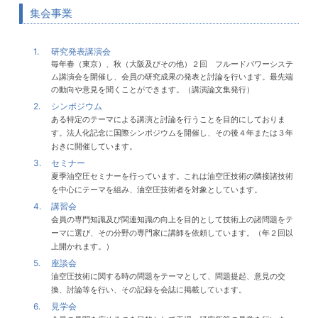
集会事業
1.
研究発表講演会
毎年春（東京）、秋（大阪及びその他）２回 フルードパワーシステ
ム講演会を開催し、会員の研究成果の発表と討論を行います。最先端
の動向や意見を聞くことができます。（講演論文集発行）
2.
シンポジウム
ある特定のテーマによる講演と討論を行うことを目的にしておりま
す。法人化記念に国際シンポジウムを開催し、その後４年または３年
おきに開催しています。
3.
セミナー
夏季油空圧セミナーを行っています。これは油空圧技術の隣接諸技術
を中心にテーマを組み、油空圧技術者を対象としています。
4.
講習会
会員の専門知識及び関連知識の向上を目的として技術上の諸問題をテ
ーマに選び、その分野の専門家に講師を依頼しています。（年２回以
上開かれます。）
5.
座談会
油空圧技術に関する時の問題をテーマとして、問題提起、意見の交
換、討論等を行い、その記録を会誌に掲載しています。
6.
見学会