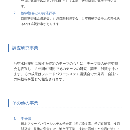
会員の見聞を広めるのを目的として工場、研究所等の見学を行いま
す。
7.
他学協会との共催行事
自動制御連合講演会、計測自動制御学会、日本機械学会等との共催あ
るいは協賛行事があります。
調査研究事業
油空水圧技術に関する特定のテーマのもとに、テーマ毎の研究委員
会を設置し、２年間の期間でそのテーマの研究、調査、討議を行い
ます。その成果はフルードパワーシステム講演会での発表、会誌へ
の掲載等を通じて報告されます。
その他の事業
1.
学会賞
日本フルードパワーシステム学会賞（学術論文賞、学術貢献賞、技術
開発賞、技術功労賞）は、油空圧工学、技術に貢献した会員に対して