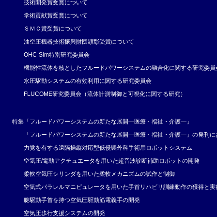
技術開発賞受賞について
学術貢献賞受賞について
ＳＭＣ賞受賞について
油空圧機器技術振興財団顕彰受賞について
OHC-Sim特別研究委員会
機能性流体を核としたフルードパワーシステムの融合化に関する研究委員
水圧駆動システムの有効利用に関する研究委員会
FLUCOME研究委員会（流体計測制御と可視化に関する研究）
特集「フルードパワーシステムの新たな展開―医療・福祉・介護―」
「フルードパワーシステムの新たな展開―医療・福祉・介護―」の発刊に
力覚を有する遠隔操縦対応型低侵襲外科手術用ロボットシステム
空気圧/電動アクチュエータを用いた超音波診断補助ロボットの開発
柔軟空気圧シリンダを用いた柔軟メカニズムの試作と制御
空気式パラレルマニピュレータを用いた手首リハビリ訓練動作の獲得と実
腱駆動手首を持つ空気圧駆動筋電義手の開発
空気圧歩行支援システムの開発