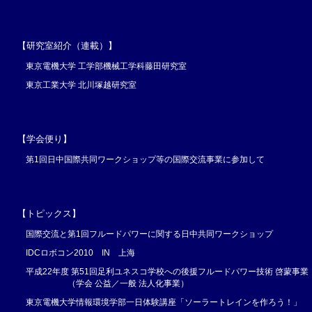
【研究室紹介（連載）】
東京電機大学 工学部機械工学科藤田研究室
東京工業大学 北川塚越研究室
【学会便り】
第1回日中国際共同ワークショップ等の国際交流事業に参加して
【トピックス】
国際交流と第1回フルードパワーに関する日中共同ワークショップ
IDCロボコン2010 IN 上海
平成22年度 第51回足利ユネスコ学校への後援フルードパワー技術 啓蒙事業
（学会 公益／一般 法人化事業）
東京電機大学情報環境学部一日体験講座「ソーラートレインを作ろう！」