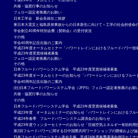
平成23年オータムセミナーのお知らせ
共催・協賛行事のお知らせ
フェロー認定者推薦のお願い
日本工学会 新会長就任ご挨拶
東日本大震災と福島原発事故からの日本新生に向けて～工学の社会的使命の
学会創立40周年特別会費（賛助会）の受付状況
その他
学会40周年記念出版のご案内
平成23年度オータムセミナー「パワートレインにおけるフルードパワー技
平成23年度受賞候補者募集
フェロー認定者推薦のお願い
その他
日本フルードパワーシステム学会 平成23年度受賞候補者募集
平成23年度オータムセミナーのお知らせ「パワートレインにおけるフルー
学会40周年記念出版のご案内
(社)日本フルードパワーシステム学会（JFPS）フェロー認定者推薦のお願
共催・協賛行事のお知らせ
その他
日本フルードパワーシステム学会 平成23年度受賞候補者募集
平成23年度 オータムセミナーのお知らせ「パワートレインにおけるフル
平成24年春季 フルードパワーシステム講演会のお知らせ
平成23年度ウィンターセミナーのお知らせ「圧縮空気エネルギー有効利用
第2回フルードパワーに関する日中国際共同ワークショップの開催および論
日本フルードパワーシステム学会主催 平成24年度春季講演会併設セミナ