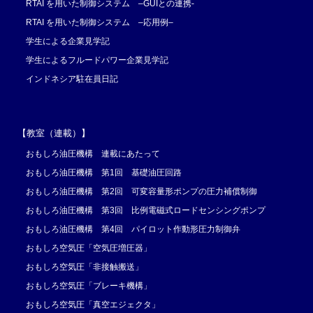
RTAI を用いた制御システム –GUIとの連携-
RTAI を用いた制御システム –応用例–
学生による企業見学記
学生によるフルードパワー企業見学記
インドネシア駐在員日記
【教室（連載）】
おもしろ油圧機構 連載にあたって
おもしろ油圧機構 第1回 基礎油圧回路
おもしろ油圧機構 第2回 可変容量形ポンプの圧力補償制御
おもしろ油圧機構 第3回 比例電磁式ロードセンシングポンプ
おもしろ油圧機構 第4回 パイロット作動形圧力制御弁
おもしろ空気圧「空気圧増圧器」
おもしろ空気圧「非接触搬送」
おもしろ空気圧「ブレーキ機構」
おもしろ空気圧「真空エジェクタ」