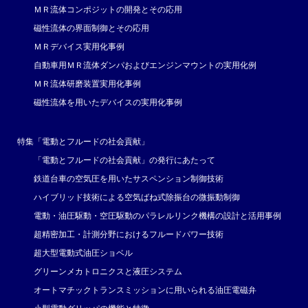
ＭＲ流体コンポジットの開発とその応用
磁性流体の界面制御とその応用
ＭＲデバイス実用化事例
自動車用ＭＲ流体ダンパおよびエンジンマウントの実用化例
ＭＲ流体研磨装置実用化事例
磁性流体を用いたデバイスの実用化事例
特集「電動とフルードの社会貢献」
「電動とフルードの社会貢献」の発行にあたって
鉄道台車の空気圧を用いたサスペンション制御技術
ハイブリッド技術による空気ばね式除振台の微振動制御
電動・油圧駆動・空圧駆動のパラレルリンク機構の設計と活用事例
超精密加工・計測分野におけるフルードパワー技術
超大型電動式油圧ショベル
グリーンメカトロニクスと液圧システム
オートマチックトランスミッションに用いられる油圧電磁弁