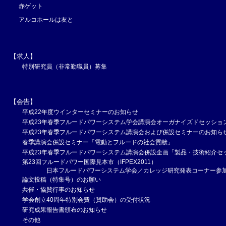
赤ゲット
アルコホールは友と
【求人】
特別研究員（非常勤職員）募集
【会告】
平成22年度ウインターセミナーのお知らせ
平成23年春季フルードパワーシステム学会講演会オーガナイズドセッショ
平成23年春季フルードパワーシステム講演会および併設セミナーのお知ら
春季講演会併設セミナー「電動とフルードの社会貢献」
平成23年春季フルードパワーシステム講演会併設企画「製品・技術紹介セ
第23回フルードパワー国際見本市（IFPEX2011）
日本フルードパワーシステム学会／カレッジ研究発表コーナー参加
論文投稿（特集号）のお願い
共催・協賛行事のお知らせ
学会創立40周年特別会費（賛助会）の受付状況
研究成果報告書頒布のお知らせ
その他